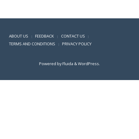
Positive SSL
ABOUT US
FEEDBACK
CONTACT US
|
|
|
TERMS AND CONDITIONS
PRIVACY POLICY
|
Powered by
Fluida
&
WordPress.