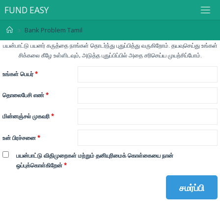
F
U
N
D
E
A
S
Y
Bank Problem Tamil
பயன்பாட்டு பயனர் கருத்தை நாங்கள் தொடர்ந்து புதுப்பித்து வருகிறோம். தயவுசெய்து உங்கள்
சிக்கலை கீழே உள்ளிடவும், அடுத்த புதுப்பிப்பில் அதை சரிசெய்ய முயற்சிப்போம்.
உங்கள் பெயர்
*
தொலைபேசி எண்
*
மின்னஞ்சல் முகவரி
*
உன் பிரச்சனை
*
பயன்பாட்டு விதிமுறைகள் மற்றும் தனியுரிமைக் கொள்கையை நான்
ஒப்புக்கொள்கிறேன்
*