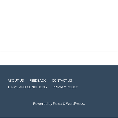
Positive SSL
ABOUT US
FEEDBACK
CONTACT US
|
|
|
TERMS AND CONDITIONS
PRIVACY POLICY
|
Powered by
Fluida
&
WordPress.