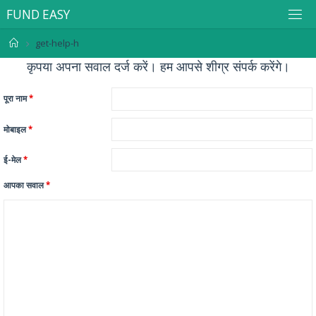
F
U
N
D
E
A
S
Y
get-help-h
कृपया अपना सवाल दर्ज करें। हम आपसे शीग्र संपर्क करेंगे।
पूरा नाम
*
मोबाइल
*
ई-मेल
*
आपका सवाल
*